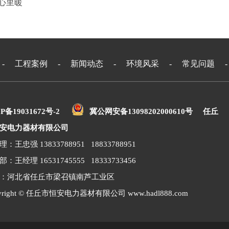
心里暖
-
工程案例
-
新闻动态
-
环境风采
-
常见问题
P备19031672号-2
冀公网安备13098202000610号
任丘
安电力器材有限公司
：王忠强 13833788951 18833788951
：王经理 16531745555 18333733456
：河北省任丘市梁召镇南芦工业区
yright © 任丘市恒安电力器材有限公司 www.hadl888.com