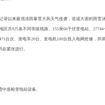
象记录以来最强冻雨暴雪大风天气侵袭，造成大面积雨雪
区共925条不同等级线路、155座66千伏变电站、277
1471台次、发电车20台、发电机100台投入电网抢修
修仍在紧张进行。
雪中巡检变电站设备。