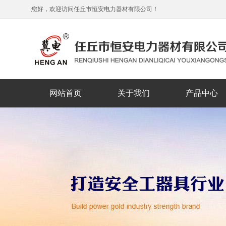
您好，欢迎访问任丘市恒安电力器材有限公司！
网站首页
关于我们
产品中心
公司简介
企业文化
组织机构
蹬杆脚扣/登高
绝缘梯/铝合金
警示带/安全围
绝缘手套/鞋/
安全带/防坠
安全帽/报警
个人安保线
防鸟设备
电力金具
放线滑轮
接地棒
验电器
防撞桶
紧线器
拉闸杆
工具柜