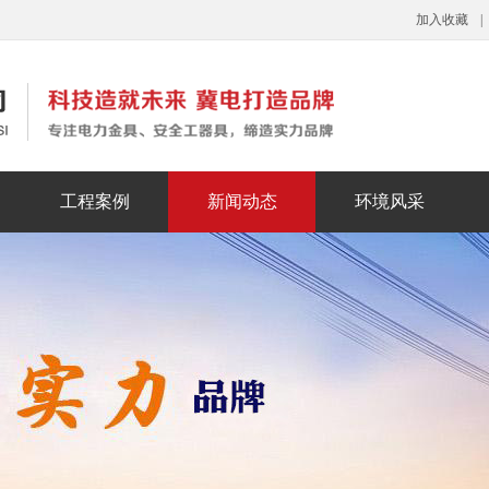
加入收藏
|
工程案例
新闻动态
环境风采
板
梯
栏
靴
落
器
案例大类一
案例大类二
案例大类三
公司动态
行业新闻
媒体报道
公司环境
荣誉资质
厂房厂貌