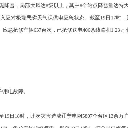
县出现降雪，局部大风达8级以上，其中8个站点降雪量达
对极端恶劣天气保供电应急状态。截至19日17时，国网
、应急抢修车辆637台次，已抢修送电406条线路和1.2
户用电故障。
19日18时，此次灾害造成辽宁电网5807个台区13