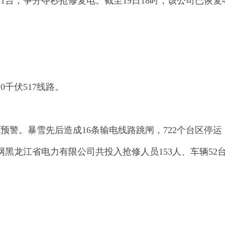
31台，争分夺秒抢修复电。截至19日18时，该公司已恢复4
千伏517线路。
警。暴雪先后造成16条输电线路跳闸，722个台区停运，涉
黑龙江省电力有限公司共投入抢修人员153人、车辆52台