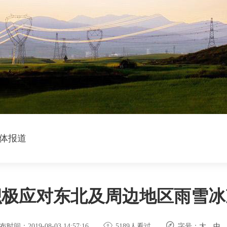
体报道
积极应对东北及周边地区雨雪冰


布时间：2019-08-03 14:57:16
5189人看过
字号：
大
中