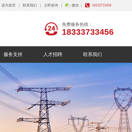
设为首页
|
联系我们
|
立即咨询
|
微信
|
18333733456
免费服务热线：
18333733456
服务支持
人才招聘
联系我们
我们的产品
服务理念
品牌释义
人才战略
招聘岗位
校园招聘
联系我们
在线咨询