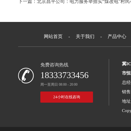
下一篇：
北京昌平公司：电力服务举措实“煤改电”村民
网站首页
-
关于我们
-
产品中心
冀IC
免费咨询热线

18333733456
市恒
总经理
周一至周日 08:00 - 20:00
销售部
24小时在线咨询
地址
Cop